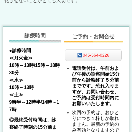
化させないことがとても大切です。
診療時間
ご予約・お問合せ
●診療時間
045-564-0226
≪月火金≫
10時～13時/15時～18時
電話受付は、午前およ
30分
び午後の診察開始15分
前から診察終了５分前
≪水≫
までです。恐れ入りま
10時～13時
すが、お問い合わせ、
≪土≫
ご予約は受付時間内に
9時半～12時半/14時～1
お願いいたします。
7時
次回の予約は、おひと
りにつき１枠しか取れ
◎最終受付時間は、診
ません。最新の予約の
察終了時刻の15分前ま
み有効となりますので