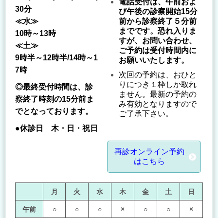
電話受付は、午前およ
30分
び午後の診察開始15分
前から診察終了５分前
≪水≫
までです。恐れ入りま
10時～13時
すが、お問い合わせ、
≪土≫
ご予約は受付時間内に
9時半～12時半/14時～1
お願いいたします。
7時
次回の予約は、おひと
りにつき１枠しか取れ
◎最終受付時間は、診
ません。最新の予約の
察終了時刻の15分前ま
み有効となりますので
でとなっております。
ご了承下さい。
●休診日
木・日・祝日
再診オンライン予約
はこちら
月
火
水
木
金
土
日
午前
○
○
○
×
○
○
×